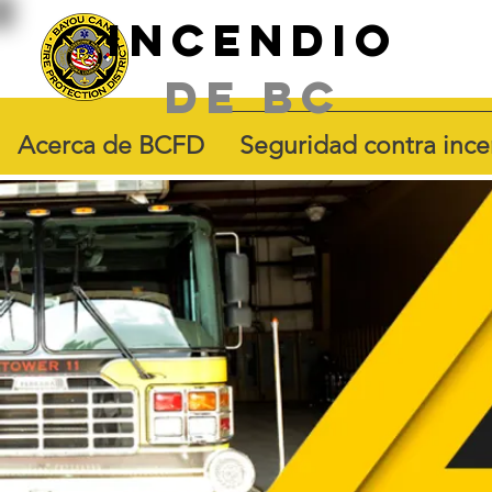
Incendio
de BC
Acerca de BCFD
Seguridad contra inc